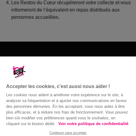
Les Restos du Cœur récupéreront votre collecte et vous
informeront de l’équivalent en repas distribués aux
personnes accueillies.
Les Restos du Cœur du 54
118 rue Adrienne Bolland
54180 HEILLECOURT
Accepter les cookies, c'est aussi nous aider !
03 83 55 50 50
Les cookies nous aident à améliorer votre expérience sur le site, à
Nous contacter
analyser sa fréquentation et à ajuster nos communications en faveur
des personnes démunies. En les acceptant, vous nous aidez à être
plus efficaces, et à réduire nos frais de fonctionnement. Vous pouvez
bien sûr modifier vos préférences quand vous le souhaitez, en
cliquant sur le bouton dédié.
Voir notre politique de confidentialité
© Gaston Bergeret
Confidentialité
|
Accessibilité : non
Continuer sans accepter
conforme
|
Mentions légales
| 2016 ©