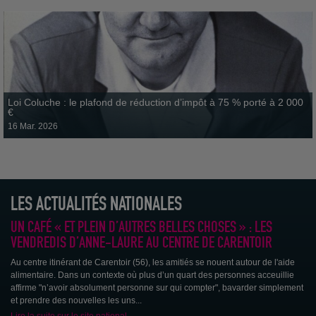
Loi Coluche : le plafond de réduction d’impôt à 75 % porté à 2 000
€
16 Mar. 2026
LES ACTUALITÉS NATIONALES
Face à l’isolement géographique et à la précarité en milieu rural,
l'Association Départementale a déployé son centre itinérant en...
UN CAFÉ « ET PLEIN D’AUTRES BELLES CHOSES » : LES
VENDREDIS D’ANNE-LAURE AU CENTRE DE CARENTOIR
Au centre itinérant de Carentoir (56), les amitiés se nouent autour de l'aide
alimentaire. Dans un contexte où plus d’un quart des personnes acceuillie
affirme "n’avoir absolument personne sur qui compter", bavarder simplement
et prendre des nouvelles les uns...
Lire la suite sur le site national