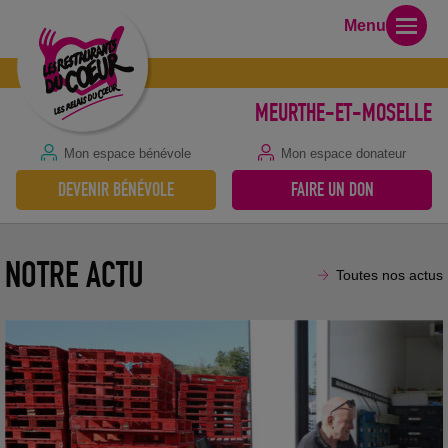
Menu
MEURTHE-ET-MOSELLE
Mon espace bénévole
Mon espace donateur
REJOIGNEZ LES RESTOS DU CŒUR
DEVENIR BÉNÉVOLE
FAIRE UN DON
12 juin 2026
NOTRE ACTU
Toutes nos actus