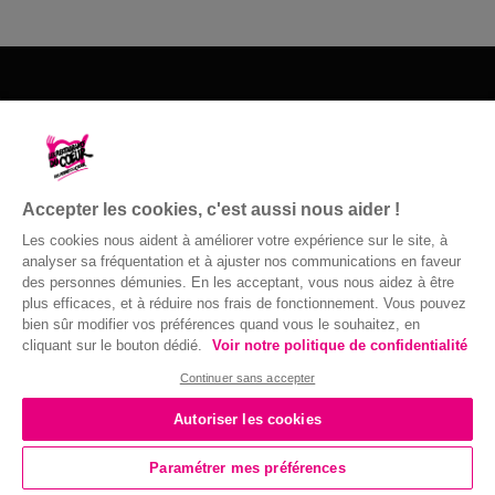
Les Restos du Cœur du 54
118 rue Adrienne Bolland
54180 HEILLECOURT
Accepter les cookies, c'est aussi nous aider !
03 83 55 50 50
Les cookies nous aident à améliorer votre expérience sur le site, à
Nous contacter
analyser sa fréquentation et à ajuster nos communications en faveur
des personnes démunies. En les acceptant, vous nous aidez à être
plus efficaces, et à réduire nos frais de fonctionnement. Vous pouvez
bien sûr modifier vos préférences quand vous le souhaitez, en
cliquant sur le bouton dédié.
Voir notre politique de confidentialité
© Gaston Bergeret
Confidentialité
|
Accessibilité : non
Continuer sans accepter
conforme
|
Mentions légales
| 2016 ©
Autoriser les cookies
Paramétrer mes préférences