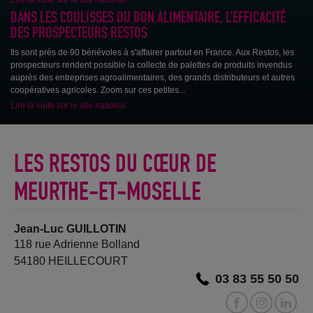
DANS LES COULISSES DU DON ALIMENTAIRE, L’EFFICACITÉ
DES PROSPECTEURS RESTOS
Les dons aux plus démunis : ce qui change avec le nouveau plafond de la
loi Coluche
Ils sont près de 90 bénévoles à s'affairer partout en France. Aux Restos, les
prospecteurs rendent possible la collecte de palettes de produits invendus
auprès des entreprises agroalimentaires, des grands distributeurs et autres
coopératives agricoles. Zoom sur ces petites...
Lire la suite sur le site national
LES RESTOS DU CŒUR DE
MEURTHE-ET-MOSELLE
Jean-Luc GUILLOTIN
118 rue Adrienne Bolland
54180 HEILLECOURT
03 83 55 50 50