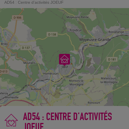
AD54 : Centre d’activités JOEUF
AD54 : CENTRE D’ACTIVITÉS
JOEUF
©
OpenStreetMap
contributors.